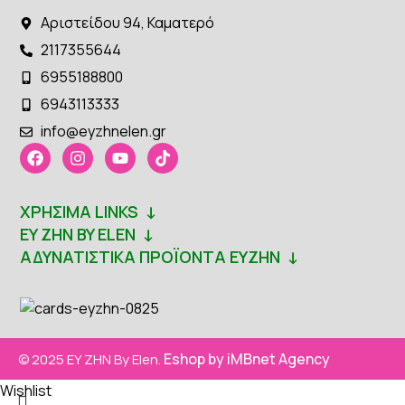
Αριστείδου 94, Καματερό
2117355644
6955188800
6943113333
info@eyzhnelen.gr
ΧΡΉΣΙΜΑ LINKS
↓
EY ZHN BY ELEN
↓
ΑΔΥΝΑΤΙΣΤΙΚΆ ΠΡΟΪΌΝΤΑ ΕΥΖΗΝ
↓
Eshop by iMBnet Agency
© 2025 EY ZHN By Elen.
Wishlist