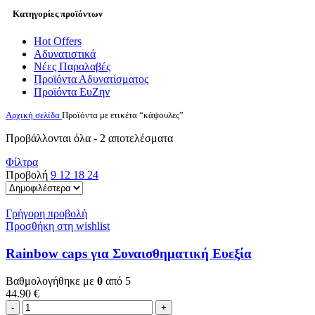
Κατηγορίες προϊόντων
Hot Offers
Αδυνατιστικά
Νέες Παραλαβές
Προϊόντα Αδυνατίσματος
Προϊόντα ΕυΖην
Αρχική σελίδα
Προϊόντα με ετικέτα “κάψουλες”
Sorted
Προβάλλονται όλα - 2 αποτελέσματα
by
Φίλτρα
popularity
Προβολή
9
12
18
24
Γρήγορη προβολή
Προσθήκη στη wishlist
Rainbow caps
για Συναισθηματική Ευεξία
Βαθμολογήθηκε με
0
από 5
44.90
€
Rainbow