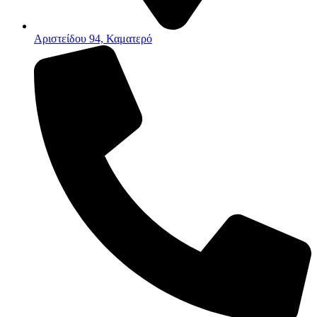
Αριστείδου 94, Καματερό