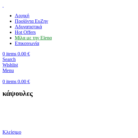
Αρχική
Προϊόντα ΕυΖην
Αδυνατιστικά
Hot Offers
Μίλα με την Εlenα
Επικοινωνία
0
items
0.00
€
Search
Wishlist
Menu
0
items
0.00
€
κάψουλες
Κλείσιμο