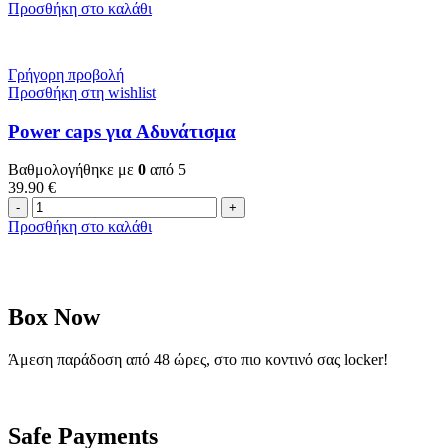
caps
Προσθήκη στο καλάθι
για
Συναισθηματική
Ευεξία
Γρήγορη προβολή
ποσότητα
Προσθήκη στη wishlist
Power caps
για Αδυνάτισμα
Βαθμολογήθηκε με
0
από 5
39.90
€
Power
caps
Προσθήκη στο καλάθι
για
Αδυνάτισμα
ποσότητα
Box Now
Άμεση παράδοση από 48 ώρες, στο πιο κοντινό σας locker!
Safe Payments