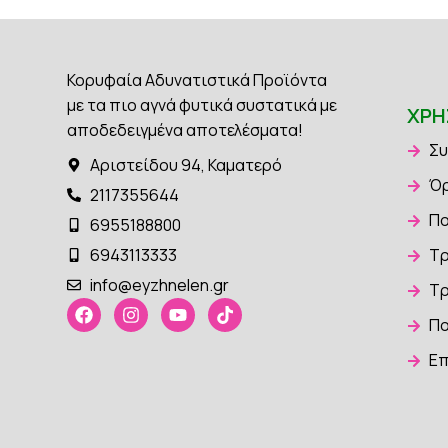
Κορυφαία Αδυνατιστικά Προϊόντα
με τα πιο αγνά φυτικά συστατικά με
ΧΡΉ
αποδεδειγμένα αποτελέσματα!
Συ
Αριστείδου 94, Καματερό
Όρ
2117355644
Πο
6955188800
6943113333
Τρ
info@eyzhnelen.gr
Τρ
Πο
Επ