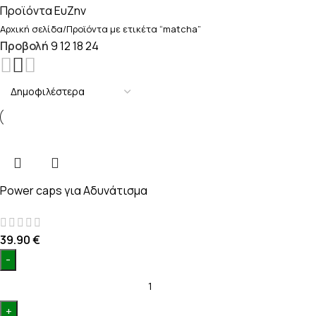
Προϊόντα ΕυΖην
Αρχική σελίδα
Προϊόντα με ετικέτα “matcha”
Προβολή
9
12
18
24
Power caps
για Αδυνάτισμα
39.90
€