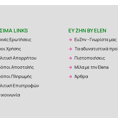
ΣΙΜΑ LINKS
EY ZHN BY ELEN
χνές Ερωτήσεις
ΕυΖην - Γνωρίστε μας
οι Χρήσης
Τα αδυνατιστικά προ
λιτική Απορρήτου
Πιστοποιήσεις
όποι Αποστολής
Μίλα με την Elena
όποι Πληρωμής
Άρθρα
λιτική Επιστροφών
ικοινωνία