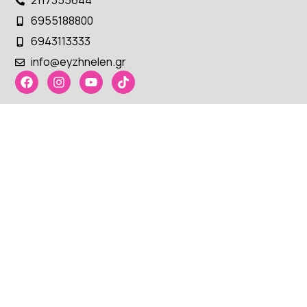
2117355644
6955188800
6943113333
info@eyzhnelen.gr
ΧΡΉΣΙΜΑ LINKS
↓
EY ZHN BY ELEN
↓
ΑΔΥΝΑΤΙΣΤΙΚΆ ΠΡΟΪΌΝΤΑ ΕΥΖΗΝ
↓
Eshop by iMBnet Agency
© 2025 EY ZHN By Elen.
Φίλτρα