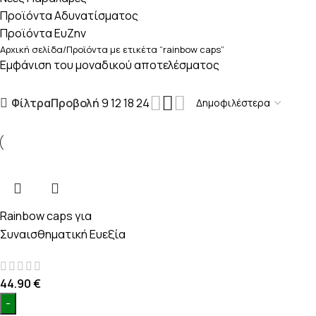
Προϊόντα Αδυνατίσματος
Προϊόντα ΕυΖην
Αρχική σελίδα
Προϊόντα με ετικέτα “rainbow caps”
Εμφάνιση του μοναδικού αποτελέσματος
Προβολή
9
12
18
24
Φίλτρα
Rainbow caps
για
Συναισθηματική Ευεξία
44.90
€