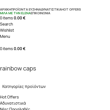
ΑΡΧΙΚΉ
ΠΡΟΪΌΝΤΑ ΕΥΖΗΝ
ΑΔΥΝΑΤΙΣΤΙΚΆ
HOT OFFERS
ΜΊΛΑ ΜΕ ΤΗΝ ΕLENΑ
ΕΠΙΚΟΙΝΩΝΊΑ
0
items
0.00
€
Search
Wishlist
Menu
0
items
0.00
€
rainbow caps
Κατηγορίες προϊόντων
Hot Offers
Αδυνατιστικά
Νέες Παραλαβές