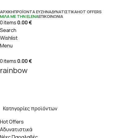
ΑΡΧΙΚΉ
ΠΡΟΪΌΝΤΑ ΕΥΖΗΝ
ΑΔΥΝΑΤΙΣΤΙΚΆ
HOT OFFERS
ΜΊΛΑ ΜΕ ΤΗΝ ΕLENΑ
ΕΠΙΚΟΙΝΩΝΊΑ
0
items
0.00
€
Search
Wishlist
Menu
0
items
0.00
€
rainbow
Κατηγορίες προϊόντων
Hot Offers
Αδυνατιστικά
Νέες Παραλαβές