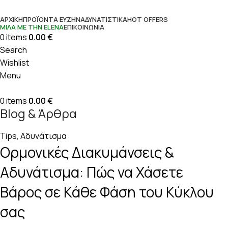
ΑΡΧΙΚΉ
ΠΡΟΪΌΝΤΑ ΕΥΖΗΝ
ΑΔΥΝΑΤΙΣΤΙΚΆ
HOT OFFERS
ΜΊΛΑ ΜΕ ΤΗΝ ΕLENΑ
ΕΠΙΚΟΙΝΩΝΊΑ
0
items
0.00
€
Search
Wishlist
Menu
0
items
0.00
€
Blog & Άρθρα
Tips
,
Αδυνάτισμα
Ορμονικές Διακυμάνσεις &
Αδυνάτισμα: Πώς να Χάσετε
Βάρος σε Κάθε Φάση του Κύκλου
σας