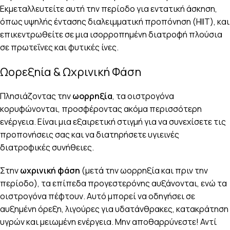
Εκμεταλλευτείτε αυτή την περίοδο για εντατική άσκηση,
όπως υψηλής έντασης διαλειμματική προπόνηση (HIIT), και
επικεντρωθείτε σε μια ισορροπημένη διατροφή πλούσια
σε πρωτεΐνες και φυτικές ίνες.
Ωορεξηία & Ωχρινική Φάση
Πλησιάζοντας την
ωορρηξία
, τα οιστρογόνα
κορυφώνονται, προσφέροντας ακόμα περισσότερη
ενέργεια. Είναι μια εξαιρετική στιγμή για να συνεχίσετε τις
προπονήσεις σας και να διατηρήσετε υγιεινές
διατροφικές συνήθειες.
Στην
ωχρινική φάση
(μετά την ωορρηξία και πριν την
περίοδο), τα επίπεδα προγεστερόνης αυξάνονται, ενώ τα
οιστρογόνα πέφτουν. Αυτό μπορεί να οδηγήσει σε
αυξημένη όρεξη, λιγούρες για υδατάνθρακες, κατακράτηση
υγρών και μειωμένη ενέργεια. Μην αποθαρρύνεστε! Αντί